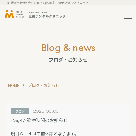
田町駅から徒歩5分の歯科・歯医者｜三穂デンタルクリニック
メ
ニ
ュ
ー
の
開
blog & news
閉
ブログ・お知らせ
HOME
ブログ・お知らせ
ブログ
2025.06.03
＜6/4＞診療時間のお知らせ
明日６／４は午前休診となります。