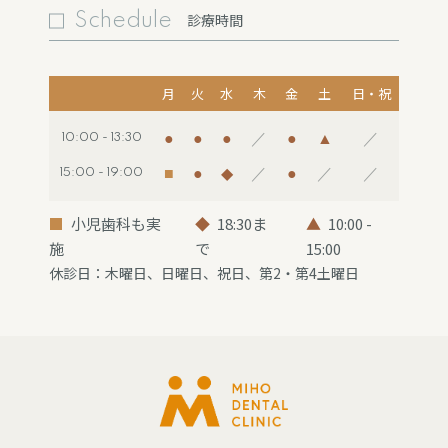
Schedule
診療時間
月
火
水
木
金
土
日・祝
●
●
●
／
●
▲
／
10:00 - 13:30
■
●
◆
／
●
／
／
15:00 - 19:00
■
小児歯科も実
◆
18:30ま
▲
10:00 -
施
で
15:00
休診日：木曜日、日曜日、祝日、第2・第4土曜日