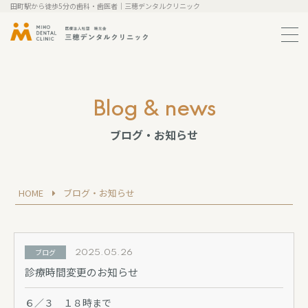
田町駅から徒歩5分の歯科・歯医者｜三穂デンタルクリニック
メ
ニ
ュ
ー
の
開
blog & news
閉
ブログ・お知らせ
HOME
ブログ・お知らせ
ブログ
2025.05.26
診療時間変更のお知らせ
６／３ １８時まで