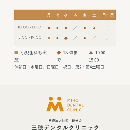
月
火
水
木
金
土
日・祝
●
●
●
／
●
▲
／
10:00 - 13:30
■
●
◆
／
●
／
／
15:00 - 19:00
■
小児歯科も実
◆
18:30ま
▲
10:00 -
施
で
15:00
休診日：木曜日、日曜日、祝日、第2・第4土曜日