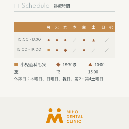
Schedule
診療時間
月
火
水
木
金
土
日・祝
●
●
●
／
●
▲
／
10:00 - 13:30
■
●
◆
／
●
／
／
15:00 - 19:00
■
小児歯科も実
◆
18:30ま
▲
10:00 -
施
で
15:00
休診日：木曜日、日曜日、祝日、第2・第4土曜日