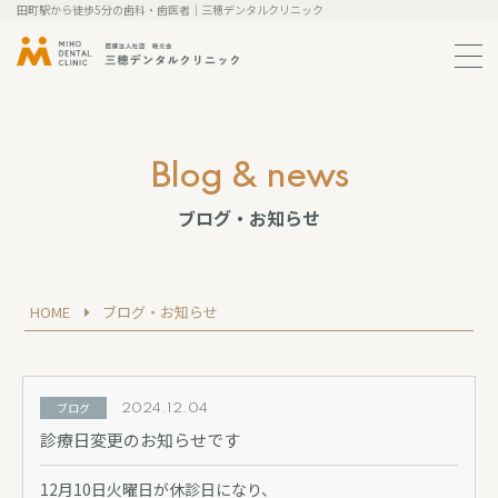
田町駅から徒歩5分の歯科・歯医者｜三穂デンタルクリニック
メ
ニ
ュ
ー
の
開
blog & news
閉
ブログ・お知らせ
HOME
ブログ・お知らせ
ブログ
2024.12.04
診療日変更のお知らせです
12月10日火曜日が休診日になり、